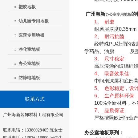
塑胶地板
广州海新
的
办公室专用地板
幼儿园专用地板
1、
耐磨
耐磨层厚度0.35mm
医院专用地板
2、
耐污抗菌
经特殊PU处理的表层
净化室地板
学药品、油脂 及墨
3、
尺寸稳定
办公室地板
高压浸涂的玻璃纤维层
4、
吸音效果佳
防静电地板
中间泡沫层和底部背衬
5、
色彩稳定，设
6、
生产原料环保
联系方式
100%全新材料，不
7、
品质保证
广州海新装饰材料工程有限公司
严格按照欧洲行业产品
联系电话：13380028405 陈女士
办公室地板系列：
联系电话：13926416800 张先生