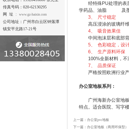
经特殊PU处理的表层
传真号码：020-62130295
学药品、油脂 及墨
网 址 :
www.gz-haixin.com
3、
尺寸稳定
公司地址：广州市白云区钟落潭
高压浸涂的玻璃纤维层
镇安平北路17-21号
4、
吸音效果佳
中间泡沫层和底部背衬
5、
色彩稳定，设
6、
生产原料环保
100%全新材料，不
7、
品质保证
严格按照欧洲行业产品
办公室地板系列：
广州海新办公室地板是
特点。适合医院、写字
上一篇：办公室pvc地板
下一篇：办公室地板（商用环保型）