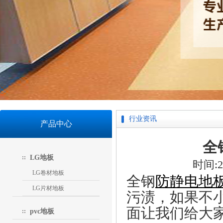
行业资讯
产品中心
全
LG地板
时间:20
LG卷材地板
全钢
防静
电地
LG片材地板
污渍，如果不
面让我们给大
pvc地板